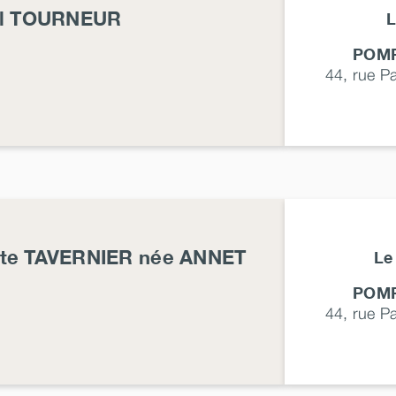
l
TOURNEUR
L
POMP
44, rue P
tte
TAVERNIER
née
ANNET
Le
POMP
44, rue P