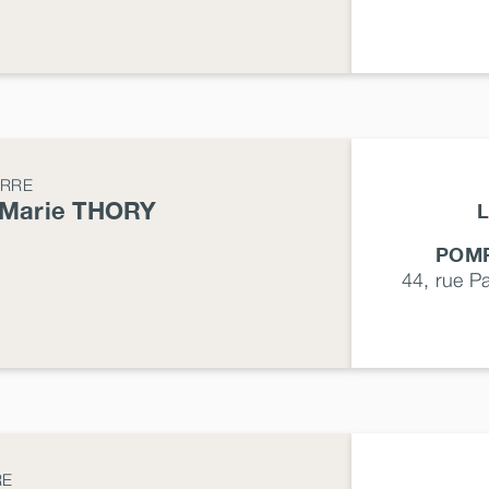
ERRE
-Marie
THORY
L
POMP
44, rue P
RE