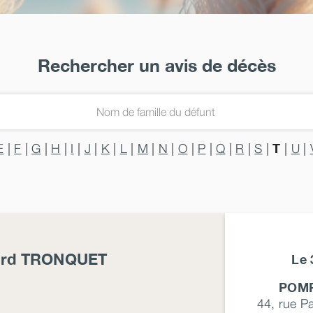
Rechercher un avis de décès
T
E
|
F
|
G
|
H
|
I
|
J
|
K
|
L
|
M
|
N
|
O
|
P
|
Q
|
R
|
S
|
|
U
|
ard
TRONQUET
Le
POMP
44, rue P