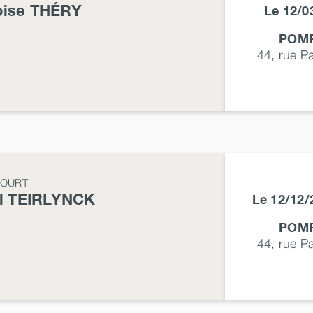
oise
THÉRY
Le 12/
POMP
44, rue P
COURT
l
TEIRLYNCK
Le 12/12
POMP
44, rue P