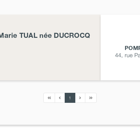
Marie
TUAL
née
DUCROCQ
POMP
44, rue P
1