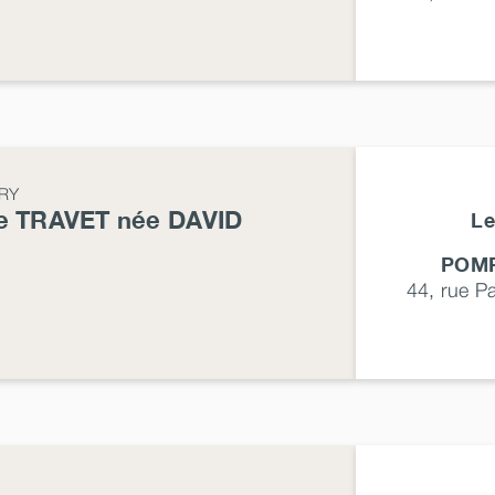
RY
te
TRAVET
née
DAVID
Le
POMP
44, rue P