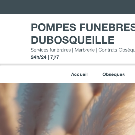
Passer
au
contenu
POMPES FUNEBRE
DUBOSQUEILLE
Services funéraires | Marbrerie | Contrats Obsèq
24h/24 | 7j/7
Accueil
Obsèques