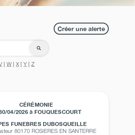
Créer une alerte
V
|
W
|
X
|
Y
|
Z
CÉRÉMONIE
 30/04/2026 à FOUQUESCOURT
ES FUNEBRES DUBOSQUEILLE
asteur 80170
ROSIERES EN SANTERRE