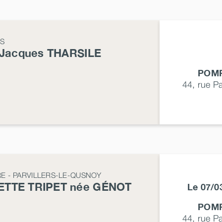
RS
-Jacques
THARSILE
POMP
44, rue P
E - PARVILLERS-LE-QUSNOY
ETTE
TRIPET
née
GÉNOT
Le 07/
POMP
44, rue P