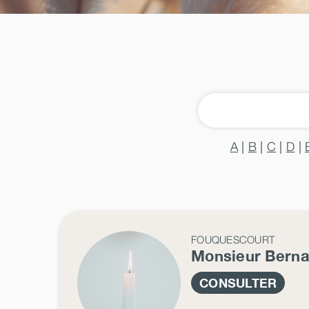
A
|
B
|
C
|
D
|
FOUQUESCOURT
Monsieur Bern
CONSULTER