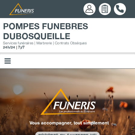
Passer
au
contenu
POMPES FUNEBRES
DUBOSQUEILLE
Services funéraires | Marbrerie | Contrats Obsèques
24h/24 | 7j/7
Vous accompagner, tout simplement